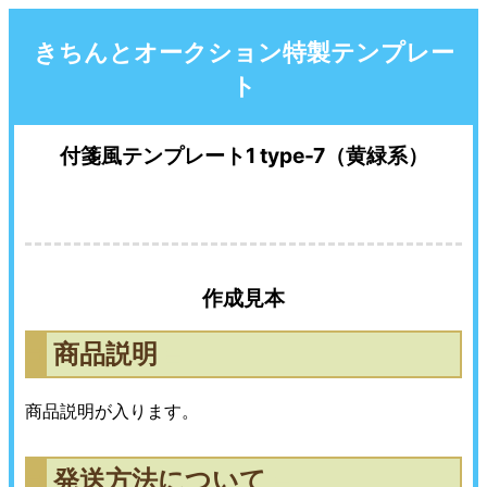
きちんとオークション特製テンプレー
ト
付箋風テンプレート1 type-7（黄緑系）
作成見本
商品説明
〓
〓
商品説明が入ります。
発送方法について
〓
〓